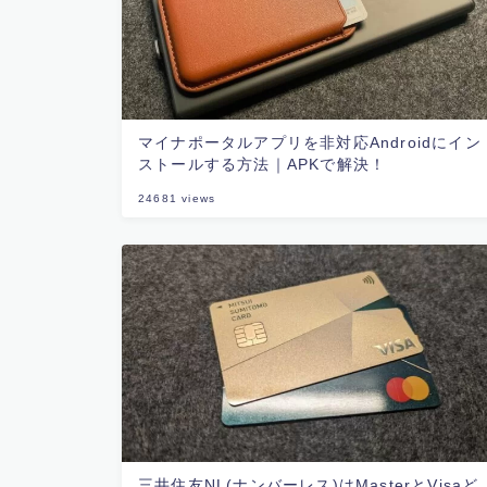
マイナポータルアプリを非対応Androidにイン
ストールする方法｜APKで解決！
24681
views
三井住友NL(ナンバーレス)はMasterとVisaど