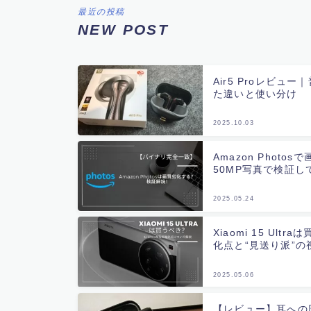
最近の投稿
NEW POST
Air5 Proレビ
た違いと使い分け
2025.10.03
Amazon Phot
50MP写真で検証し
2025.05.24
Xiaomi 15 Ultr
化点と“見送り派”の
2025.05.06
【レビュー】耳への圧