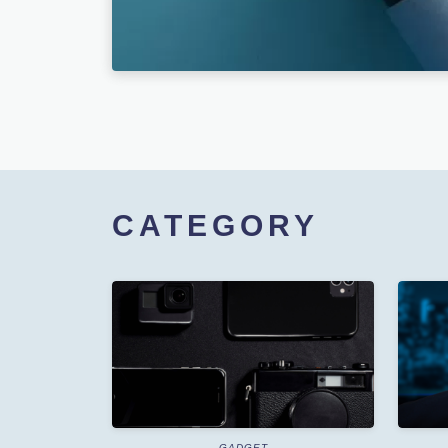
CA
TEGORY
GADGET