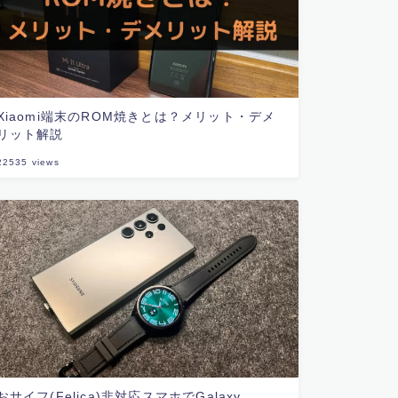
Xiaomi端末のROM焼きとは？メリット・デメ
リット解説
22535
views
おサイフ(Felica)非対応スマホでGalaxy