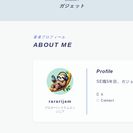
ガジェット
著者プロフィール
ABOUT ME
Profile
SE職5年目。ガジ
X
Contact
rararijam
ブロガー/システムエン
ジニア