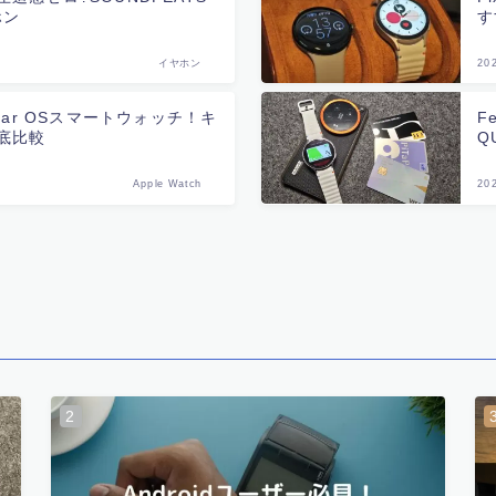
ホン
す
イヤホン
20
s Wear OSスマートウォッチ！キ
F
底比較
Q
Apple Watch
20