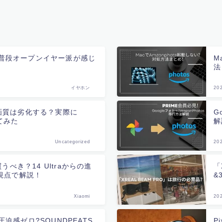
ュー｜普段オープンイヤー派が感じ
M
法
イヤホン
20
osで画質は劣化する？実際に
G
てみた
解
Uncategorized
20
aは買うべき？14 Ultraからの進
「
視点で解説！
&
Xiaomi
20
迫感ゼロ?SOUNDPEATS
P