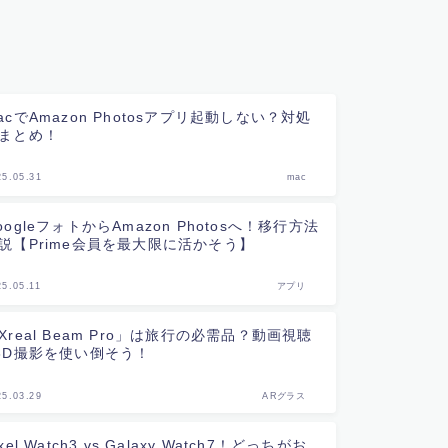
acでAmazon Photosアプリ起動しない？対処
まとめ！
25.05.31
mac
oogleフォトからAmazon Photosへ！移行方法
説【Prime会員を最大限に活かそう】
25.05.11
アプリ
Xreal Beam Pro」は旅行の必需品？動画視聴
3D撮影を使い倒そう！
25.03.29
ARグラス
ixel Watch3 vs Galaxy Watch7！どっちがお