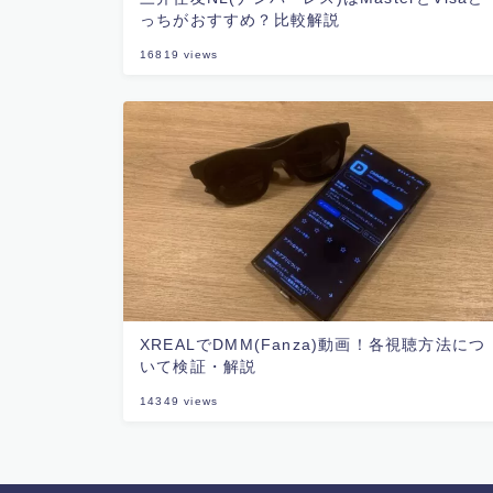
っちがおすすめ？比較解説
16819
views
XREALでDMM(Fanza)動画！各視聴方法につ
いて検証・解説
14349
views