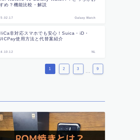
すめ？機能比較・解説
25.02.17
Galaxy Watch
eliCa非対応スマホでも安心！Suica・iD・
UICPay使用方法と代替案紹介
24.10.12
NL
1
2
3
9
…