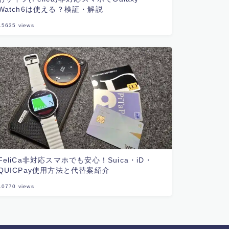
Watch6は使える？検証・解説
15635
views
FeliCa非対応スマホでも安心！Suica・iD・
QUICPay使用方法と代替案紹介
10770
views