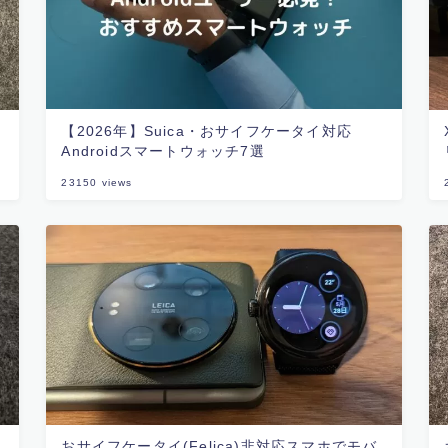
【2026年】Suica・おサイフケータイ対応
Androidスマートウォッチ7選
23150
views
おサイフケータイ(Felica)非対応スマホでモバ